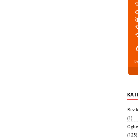
De
KAT
Bez k
(1)
Ogło
(125)