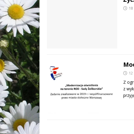
18
Mod
12
Z og
z wyk
przyj