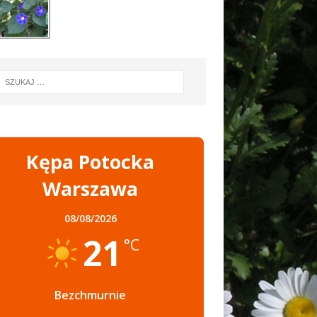
Kępa Potocka
Warszawa
08/08/2026
21
°C
Bezchmurnie