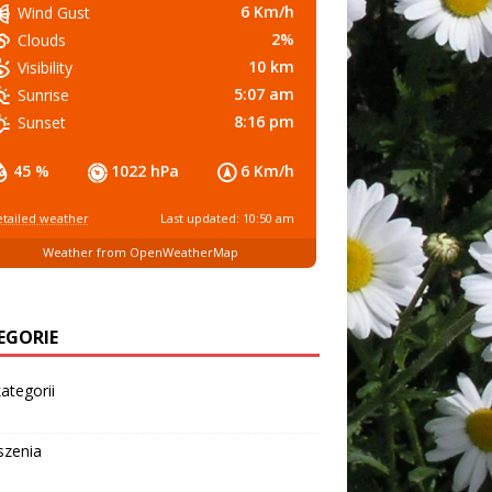
6 Km/h
Wind Gust
2%
Clouds
10 km
Visibility
5:07 am
Sunrise
8:16 pm
Sunset
45 %
1022 hPa
6 Km/h
tailed weather
Last updated: 10:50 am
Weather from OpenWeatherMap
EGORIE
ategorii
szenia