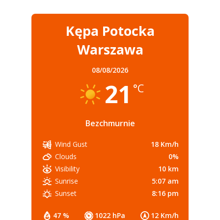
Kępa Potocka
Warszawa
08/08/2026
21
°C
Bezchmurnie
18 Km/h
Wind Gust
0%
Clouds
10 km
Visibility
5:07 am
Sunrise
8:16 pm
Sunset
47 %
1022 hPa
12 Km/h