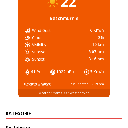
22
Bezchmurnie
6 Km/h
Wind Gust
2%
Clouds
10 km
Visibility
5:07 am
Sunrise
8:16 pm
Sunset
41 %
1022 hPa
5 Km/h
Detailed weather
Last updated: 12:09 pm
Weather from OpenWeatherMap
KATEGORIE
Bez kategorii