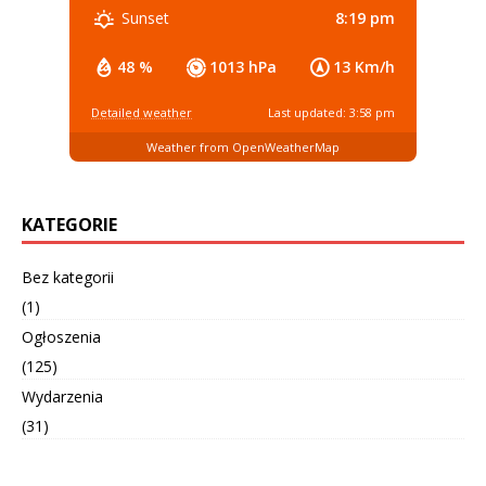
8:19 pm
Sunset
48 %
1013 hPa
13 Km/h
Detailed weather
Last updated: 3:58 pm
Weather from OpenWeatherMap
KATEGORIE
Bez kategorii
(1)
Ogłoszenia
(125)
Wydarzenia
(31)