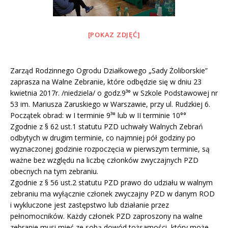
[POKAZ ZDJĘĆ]
Zarząd Rodzinnego Ogrodu Działkowego „Sady Żoliborskie”
zaprasza na Walne Zebranie, które odbędzie się w dniu 23
kwietnia 2017r. /niedziela/ o godz.9³° w Szkole Podstawowej nr
53 im. Mariusza Zaruskiego w Warszawie, przy ul. Rudzkiej 6.
Początek obrad: w I terminie 9³° lub w II terminie 10°°
Zgodnie z § 62 ust.1 statutu PZD uchwały Walnych Zebrań
odbytych w drugim terminie, co najmniej pół godziny po
wyznaczonej godzinie rozpoczęcia w pierwszym terminie, są
ważne bez względu na liczbę członków zwyczajnych PZD
obecnych na tym zebraniu.
Zgodnie z § 56 ust.2 statutu PZD prawo do udziału w walnym
zebraniu ma wyłącznie członek zwyczajny PZD w danym ROD
i wykluczone jest zastępstwo lub działanie przez
pełnomocników. Każdy członek PZD zaproszony na walne
zebranie musi mieć ze sobą dowód tożsamości, który może