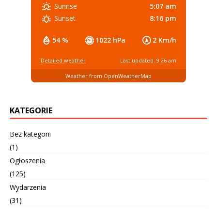
5:07 am
Sunrise
8:16 pm
Sunset
54 %
1022 hPa
2 Km/h
Detailed weather
Last updated: 9:26 am
Weather from OpenWeatherMap
KATEGORIE
Bez kategorii
(1)
Ogłoszenia
(125)
Wydarzenia
(31)