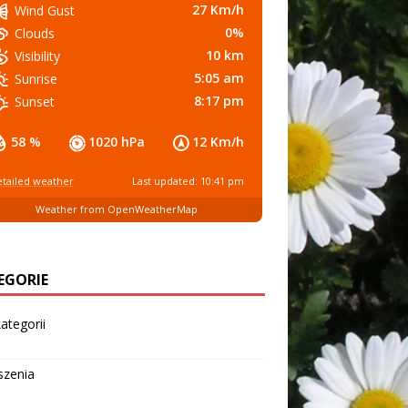
27 Km/h
Wind Gust
0%
Clouds
10 km
Visibility
5:05 am
Sunrise
8:17 pm
Sunset
58 %
1020 hPa
12 Km/h
tailed weather
Last updated: 10:41 pm
Weather from OpenWeatherMap
EGORIE
ategorii
szenia