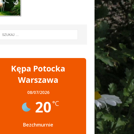
Kępa Potocka
Warszawa
08/07/2026
20
°C
Bezchmurnie