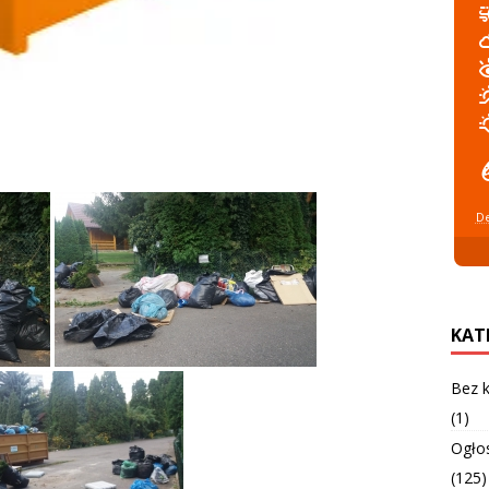
De
KAT
Bez k
(1)
Ogło
(125)