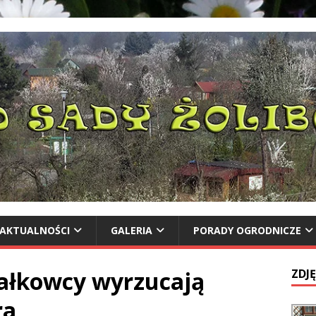
AKTUALNOŚCI
GALERIA
PORADY OGRODNICZE
iałkowcy wyrzucają
ZDJĘ
ra