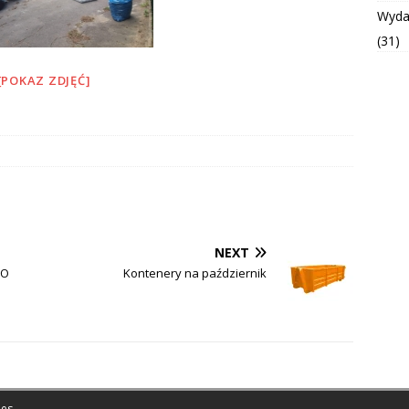
Wyda
(31)
[POKAZ ZDJĘĆ]
NEXT
 O
Kontenery na październik
es