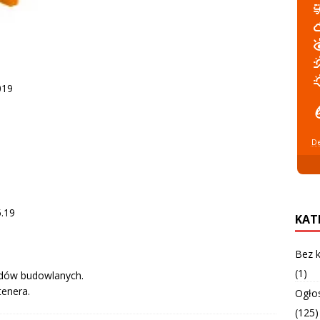
019
De
5.19
KAT
Bez k
(1)
adów budowlanych.
enera.
Ogło
(125)