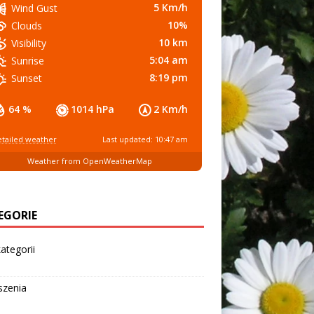
5 Km/h
Wind Gust
10%
Clouds
10 km
Visibility
5:04 am
Sunrise
8:19 pm
Sunset
64 %
1014 hPa
2 Km/h
tailed weather
Last updated: 10:47 am
Weather from OpenWeatherMap
EGORIE
ategorii
szenia