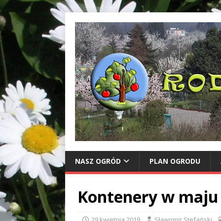
NASZ OGRÓD
PLAN OGRODU
Kontenery w maju
29 kwietnia 2019
Sławomir Stefański