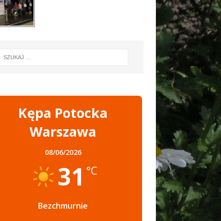
Kępa Potocka
Warszawa
08/06/2026
31
°C
Bezchmurnie