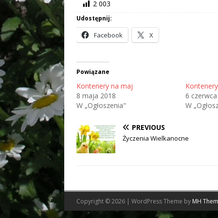
2 003
Udostępnij:
Facebook
X
Powiązane
Kontenery na maj
Kontenery
8 maja 2018
6 czerwca
W „Ogłoszenia"
W „Ogłosz
PREVIOUS
Życzenia Wielkanocne
Copyright © 2026 | WordPress Theme by
MH Them