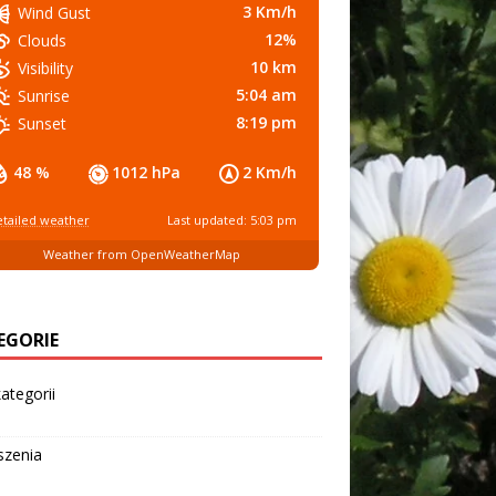
3 Km/h
Wind Gust
12%
Clouds
10 km
Visibility
5:04 am
Sunrise
8:19 pm
Sunset
48 %
1012 hPa
2 Km/h
tailed weather
Last updated: 5:03 pm
Weather from OpenWeatherMap
EGORIE
ategorii
szenia