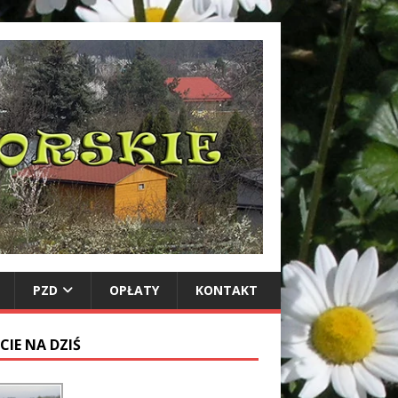
PZD
OPŁATY
KONTAKT
CIE NA DZIŚ