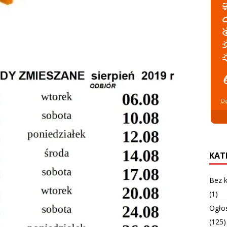
De
KAT
Bez k
(1)
Ogło
(125)