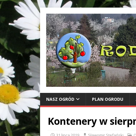
NASZ OGRÓD
PLAN OGRODU
Kontenery w sierp
31 lipca 2019
Sławomir Stefański
O