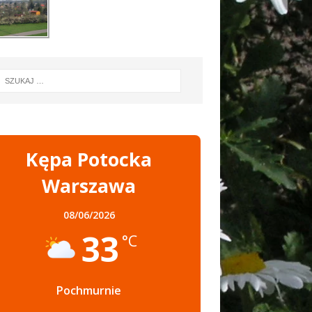
Kępa Potocka
Warszawa
08/06/2026
33
°C
Pochmurnie