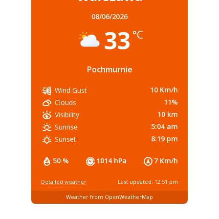
08/06/2026
33
°C
Pochmurnie
10 Km/h
Wind Gust
11%
Clouds
10 km
Visibility
5:04 am
Sunrise
8:19 pm
Sunset
50 %
1014 hPa
7 Km/h
Detailed weather
Last updated: 12:51 pm
Weather from OpenWeatherMap