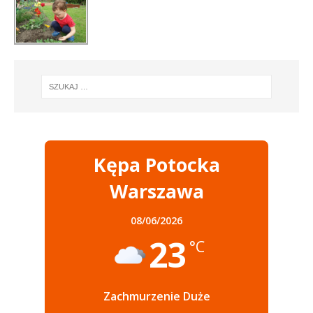
Kępa Potocka
Warszawa
08/06/2026
23
°C
Zachmurzenie Duże