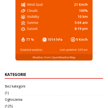
21 Km/h
Wind Gust
100%
Clouds
10 km
Visibility
5:04 am
Sunrise
8:19 pm
Sunset
77 %
1014 hPa
9 Km/h
Detailed weather
Last updated: 6:05 am
Weather from OpenWeatherMap
KATEGORIE
Bez kategorii
(1)
Ogłoszenia
(125)