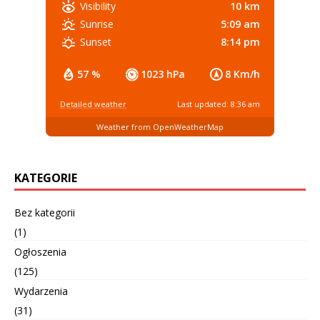
10 km
Visibility
5:09 am
Sunrise
8:14 pm
Sunset
57 %
1023 hPa
8 Km/h
Detailed weather
Last updated: 8:36 am
Weather from OpenWeatherMap
KATEGORIE
Bez kategorii
(1)
Ogłoszenia
(125)
Wydarzenia
(31)