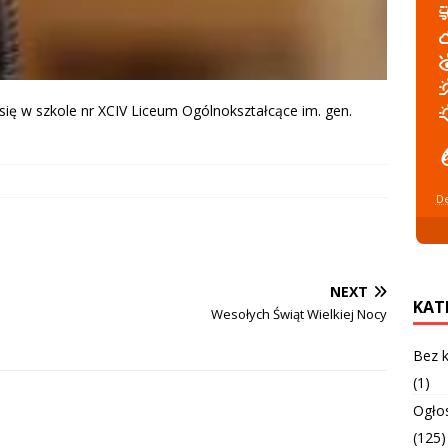
się w szkole nr XCIV Liceum Ogólnokształcące im. gen.
De
NEXT
KAT
Wesołych Świąt Wielkiej Nocy
Bez k
(1)
Ogło
(125)