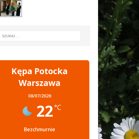
Kępa Potocka
Warszawa
08/07/2026
22
°C
Bezchmurnie