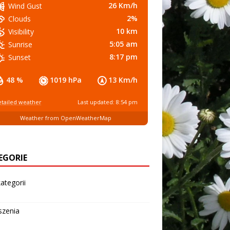
26 Km/h
Wind Gust
2%
Clouds
10 km
Visibility
5:05 am
Sunrise
8:17 pm
Sunset
48 %
1019 hPa
13 Km/h
tailed weather
Last updated: 8:54 pm
Weather from OpenWeatherMap
EGORIE
ategorii
szenia