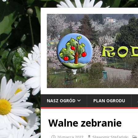
NASZ OGRÓD
PLAN OGRODU
Walne zebranie
26 marca 2022
Sławomir Stefański