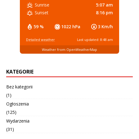
5:07 am
Sunrise
8:16 pm
Sunset
59 %
1022 hPa
3 Km/h
Detailed weather
Last updated: 8:48 am
Weather from OpenWeatherMap
KATEGORIE
Bez kategorii
(1)
Ogłoszenia
(125)
Wydarzenia
(31)