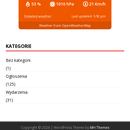
53 %
1010 hPa
21 Km/h
Detailed weather
Last updated: 5:50 pm
Weather from OpenWeatherMap
KATEGORIE
Bez kategorii
(1)
Ogłoszenia
(125)
Wydarzenia
(31)
Copyright © 2026 | WordPress Theme by
MH Themes