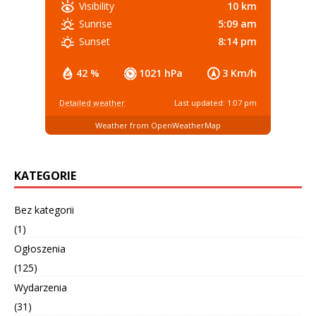
10 km
Visibility
5:09 am
Sunrise
8:14 pm
Sunset
42 %
1021 hPa
3 Km/h
Detailed weather
Last updated: 1:07 pm
Weather from OpenWeatherMap
KATEGORIE
Bez kategorii
(1)
Ogłoszenia
(125)
Wydarzenia
(31)