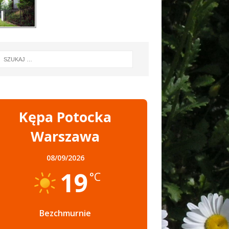
Kępa Potocka
Warszawa
08/09/2026
19
°C
Bezchmurnie