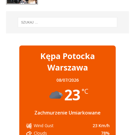
Kępa Potocka
Warszawa
08/07/2026
23
°C
Zachmurzenie Umiarkowane
23 Km/h
Wind Gust
78%
Clouds