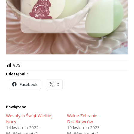
975
Udostępnij:
Facebook
X
Powiązane
Wesołych Świąt Wielkiej
Walne Zebranie
Nocy
Działkowców
14 kwietnia 2022
19 kwietnia 2023
W „Wydarzenia"
W „Wydarzenia"