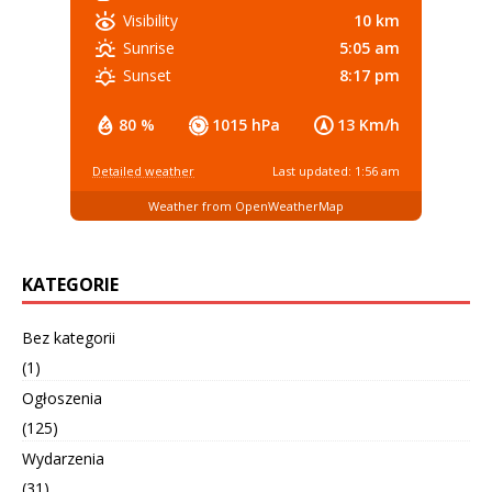
10 km
Visibility
5:05 am
Sunrise
8:17 pm
Sunset
80 %
1015 hPa
13 Km/h
Detailed weather
Last updated: 1:56 am
Weather from OpenWeatherMap
KATEGORIE
Bez kategorii
(1)
Ogłoszenia
(125)
Wydarzenia
(31)