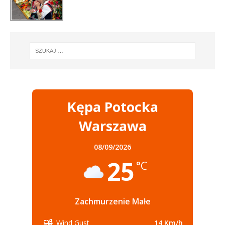
Kępa Potocka
Warszawa
08/09/2026
25
°C
Zachmurzenie Małe
14 Km/h
Wind Gust