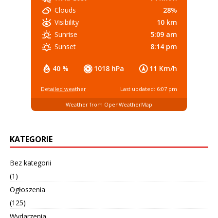
28%
Clouds
10 km
Visibility
5:09 am
Sunrise
8:14 pm
Sunset
40 %
1018 hPa
11 Km/h
Detailed weather
Last updated: 6:07 pm
Weather from OpenWeatherMap
KATEGORIE
Bez kategorii
(1)
Ogłoszenia
(125)
Wydarzenia