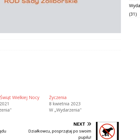
Wyda
(31)
Świąt Wielkiej Nocy
Życzenia
2021
8 kwietnia 2023
enia"
W „Wydarzenia"
NEXT
ządu
Działkowcu, posprzątaj po swoim
pupilu!