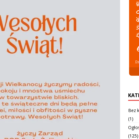
De
KAT
Bez k
(1)
Ogło
(125)