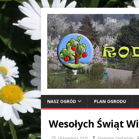
NASZ OGRÓD
PLAN OGRODU
Wesołych Świąt Wi
18 kwietnia 2025
Sławomir Stefański