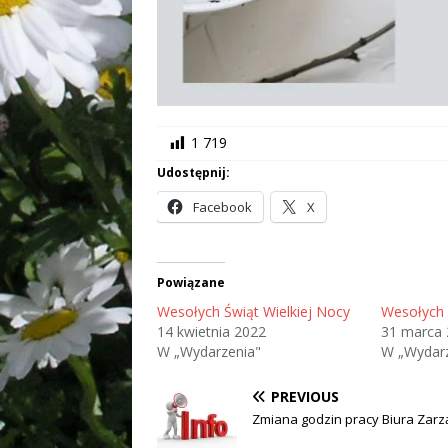
1 719
Udostępnij:
Facebook
X
Powiązane
Wesołych Świąt Wielkiej Nocy
Wesołych 
14 kwietnia 2022
31 marca 
W „Wydarzenia"
W „Wydarz
PREVIOUS
Zmiana godzin pracy Biura Zar