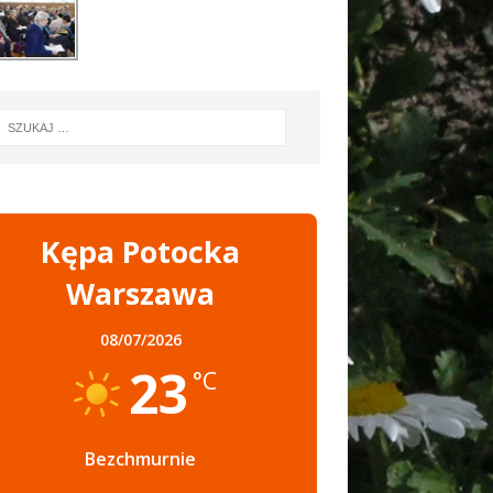
Kępa Potocka
Warszawa
08/07/2026
23
°C
Bezchmurnie