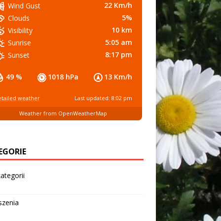
22 Km/h
Wind Gust
5%
Clouds
10 km
Visibility
5:05 am
Sunrise
8:17 pm
Sunset
49 %
1018 hPa
13 Km/h
tailed weather
Last updated: 8:02 pm
Weather from OpenWeatherMap
EGORIE
ategorii
szenia