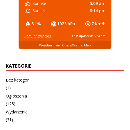
5:09 am
Sunrise
8:14 pm
Sunset
81 %
1023 hPa
7 Km/h
Detailed weather
Last updated: 6:24 am
Weather from OpenWeatherMap
KATEGORIE
Bez kategorii
(1)
Ogłoszenia
(125)
Wydarzenia
(31)