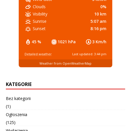
0%
Clouds
10 km
Visibility
5:07 am
Sunrise
8:16 pm
Sunset
45 %
1021 hPa
3 Km/h
Detailed weather
Last updated: 3:44 pm
Weather from OpenWeatherMap
KATEGORIE
Bez kategorii
(1)
Ogłoszenia
(125)
Wydarzenia