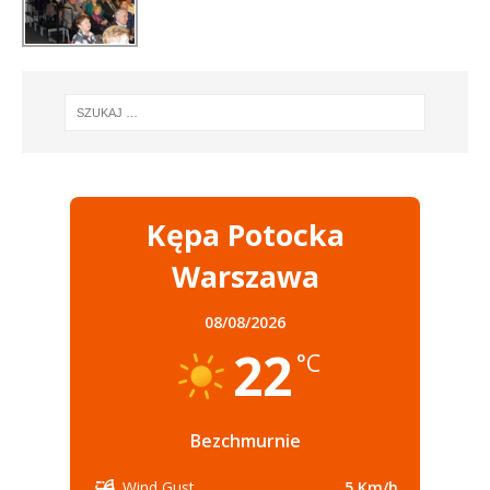
Kępa Potocka
Warszawa
08/08/2026
22
°C
Bezchmurnie
5 Km/h
Wind Gust