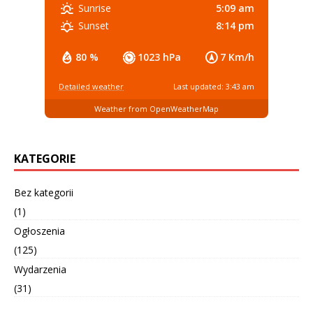
5:09 am
Sunrise
8:14 pm
Sunset
80 %
1023 hPa
7 Km/h
Detailed weather
Last updated: 3:43 am
Weather from OpenWeatherMap
KATEGORIE
Bez kategorii
(1)
Ogłoszenia
(125)
Wydarzenia
(31)